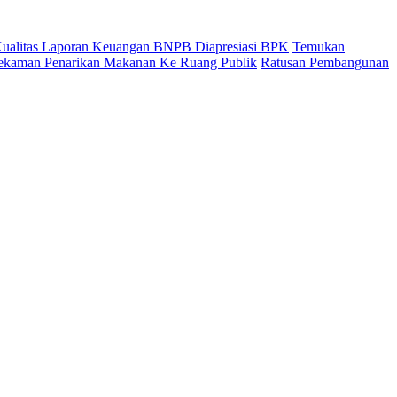
 Kualitas Laporan Keuangan BNPB Diapresiasi BPK
Temukan
ekaman Penarikan Makanan Ke Ruang Publik
Ratusan Pembangunan