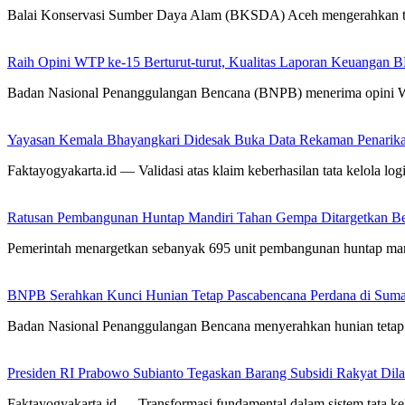
Balai Konservasi Sumber Daya Alam (BKSDA) Aceh mengerahkan 
Raih Opini WTP ke-15 Berturut-turut, Kualitas Laporan Keuangan
Badan Nasional Penanggulangan Bencana (BNPB) menerima opini 
Yayasan Kemala Bhayangkari Didesak Buka Data Rekaman Penarik
Faktayogyakarta.id — Validasi atas klaim keberhasilan tata kelola logis
Ratusan Pembangunan Huntap Mandiri Tahan Gempa Ditargetkan Berd
Pemerintah menargetkan sebanyak 695 unit pembangunan huntap man
BNPB Serahkan Kunci Hunian Tetap Pascabencana Perdana di Sumat
Badan Nasional Penanggulangan Bencana menyerahkan hunian tetap 
Presiden RI Prabowo Subianto Tegaskan Barang Subsidi Rakyat Dil
Faktayogyakarta.id — Transformasi fundamental dalam sistem tata kelo