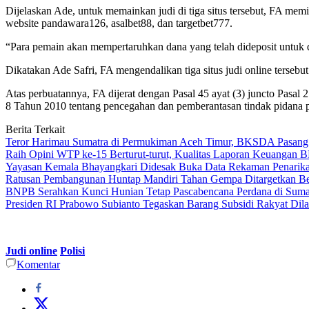
Dijelaskan Ade, untuk memainkan judi di tiga situs tersebut, FA me
website pandawara126, asalbet88, dan targetbet777.
“Para pemain akan mempertaruhkan dana yang telah dideposit untuk di
Dikatakan Ade Safri, FA mengendalikan tiga situs judi online tersebu
Atas perbuatannya, FA dijerat dengan Pasal 45 ayat (3) juncto Pasa
8 Tahun 2010 tentang pencegahan dan pemberantasan tindak pidana 
Berita Terkait
Teror Harimau Sumatra di Permukiman Aceh Timur, BKSDA Pasang
Raih Opini WTP ke-15 Berturut-turut, Kualitas Laporan Keuangan
Yayasan Kemala Bhayangkari Didesak Buka Data Rekaman Penarik
Ratusan Pembangunan Huntap Mandiri Tahan Gempa Ditargetkan Berd
BNPB Serahkan Kunci Hunian Tetap Pascabencana Perdana di Sumat
Presiden RI Prabowo Subianto Tegaskan Barang Subsidi Rakyat Dil
Judi online
Polisi
Komentar