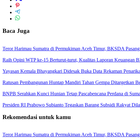
Baca Juga
Teror Harimau Sumatra di Permukiman Aceh Timur, BKSDA Pasang
Raih Opini WTP ke-15 Berturut-turut, Kualitas Laporan Keuangan
Yayasan Kemala Bhayangkari Didesak Buka Data Rekaman Penarik
Ratusan Pembangunan Huntap Mandiri Tahan Gempa Ditargetkan Berd
BNPB Serahkan Kunci Hunian Tetap Pascabencana Perdana di Sumat
Presiden RI Prabowo Subianto Tegaskan Barang Subsidi Rakyat Dil
Rekomendasi untuk kamu
Teror Harimau Sumatra di Permukiman Aceh Timur, BKSDA Pasang