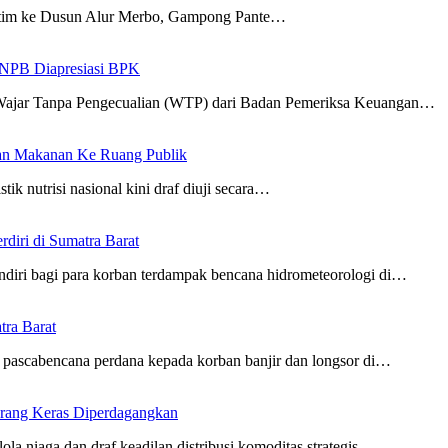
tim ke Dusun Alur Merbo, Gampong Pante…
 BNPB Diapresiasi BPK
Wajar Tanpa Pengecualian (WTP) dari Badan Pemeriksa Keuangan…
an Makanan Ke Ruang Publik
tik nutrisi nasional kini draf diuji secara…
iri di Sumatra Barat
diri bagi para korban terdampak bencana hidrometeorologi di…
ra Barat
pascabencana perdana kepada korban banjir dan longsor di…
arang Keras Diperdagangkan
la niaga dan draf keadilan distribusi komoditas strategis…