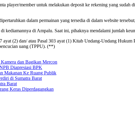
minta player/member untuk melakukan deposit ke rekening yang sudah 
pertaruhkan dalam permainan yang tersedia di dalam website tersebut,
t di kediamannya di Ampalu. Saat ini, pihaknya mendalami jumlah keuntu
l 27 ayat (2) dan/ atau Pasal 303 ayat (1) Kitab Undang-Undang Huku
pencucian uang (TPPU). (**)
 Kamera dan Bagikan Mercon
 BNPB Diapresiasi BPK
an Makanan Ke Ruang Publik
iri di Sumatra Barat
ra Barat
arang Keras Diperdagangkan