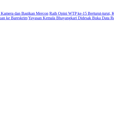
 Kamera dan Bagikan Mercon
Raih Opini WTP ke-15 Berturut-turut,
uan ke Bareskrim
Yayasan Kemala Bhayangkari Didesak Buka Data R