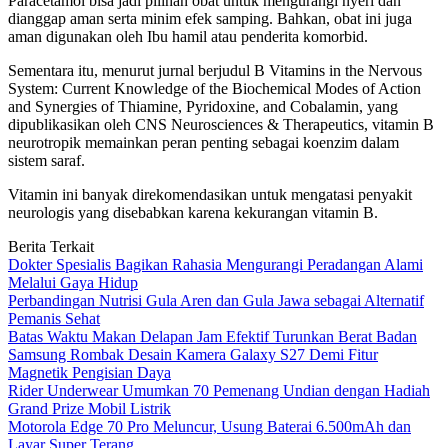
Paracetamol bisa jadi pilihan obat untuk mengurangi nyeri dan
dianggap aman serta minim efek samping. Bahkan, obat ini juga
aman digunakan oleh Ibu hamil atau penderita komorbid.
Sementara itu, menurut jurnal berjudul B Vitamins in the Nervous
System: Current Knowledge of the Biochemical Modes of Action
and Synergies of Thiamine, Pyridoxine, and Cobalamin, yang
dipublikasikan oleh CNS Neurosciences & Therapeutics, vitamin B
neurotropik memainkan peran penting sebagai koenzim dalam
sistem saraf.
Vitamin ini banyak direkomendasikan untuk mengatasi penyakit
neurologis yang disebabkan karena kekurangan vitamin B.
Berita Terkait
Dokter Spesialis Bagikan Rahasia Mengurangi Peradangan Alami
Melalui Gaya Hidup
Perbandingan Nutrisi Gula Aren dan Gula Jawa sebagai Alternatif
Pemanis Sehat
Batas Waktu Makan Delapan Jam Efektif Turunkan Berat Badan
Samsung Rombak Desain Kamera Galaxy S27 Demi Fitur
Magnetik Pengisian Daya
Rider Underwear Umumkan 70 Pemenang Undian dengan Hadiah
Grand Prize Mobil Listrik
Motorola Edge 70 Pro Meluncur, Usung Baterai 6.500mAh dan
Layar Super Terang