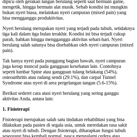
dipicu oleh gerakan tangan berulang seperti saat bermain game,
mengetik, hingga bermain alat musik. Sebab kondisi ini mungkin
bukan nyeri biasa, melainkan nyeri campuran (mixed pain) yang
bisa mengganggu produktivitas.
Nyeri berulang merupakan nyeri yang terjadi pada tubuh, setidaknya
tiga kali dalam tiga bulan terakhir. Kondisi ini bisa terjadi cukup
parah, bahkan hingga mengganggu aktivitas sehari-hari. Nyeri
berulang salah satunya bisa disebabkan oleh nyeri campuran (mixed
pain).
Tak hanya nyeri pada punggung bagian bawah, nyeri campuran
juga kerap muncul pada gangguan kesehatan lain. Contohnya
seperti lumbar Spine atau gangguan tulang belakang (54%),
osteoarthritis atau radang sendi (29.1%), dan carpal Tunnel
Syndrome atau nyeri di area pergelangan tangan (5.6-15%).
Berikut sederet cara atasi nyeri berulang yang sering ganggu
aktivitas Anda, antara lain:
1. Fisioterapi
Fisioterapi merupakan salah satu tindakan rehabilitasi yang bisa
dilakukan pada pasien di segala usia, untuk meredakan rasa sakit
atau nyeri di tubuh. Dengan fisioterapi, diharapkan fungsi tubuh
seseorang bisa kembali normal, pasca mengalami cedera atau