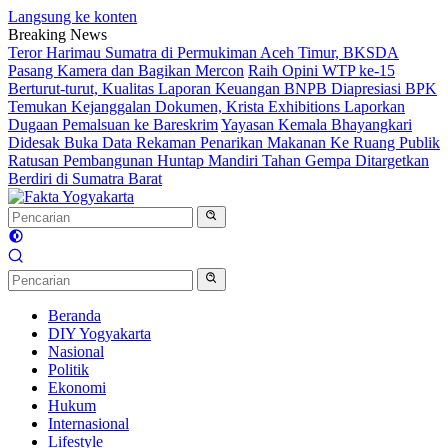
Langsung ke konten
Breaking News
Teror Harimau Sumatra di Permukiman Aceh Timur, BKSDA
Pasang Kamera dan Bagikan Mercon
Raih Opini WTP ke-15
Berturut-turut, Kualitas Laporan Keuangan BNPB Diapresiasi BPK
Temukan Kejanggalan Dokumen, Krista Exhibitions Laporkan
Dugaan Pemalsuan ke Bareskrim
Yayasan Kemala Bhayangkari
Didesak Buka Data Rekaman Penarikan Makanan Ke Ruang Publik
Ratusan Pembangunan Huntap Mandiri Tahan Gempa Ditargetkan
Berdiri di Sumatra Barat
Beranda
DIY Yogyakarta
Nasional
Politik
Ekonomi
Hukum
Internasional
Lifestyle