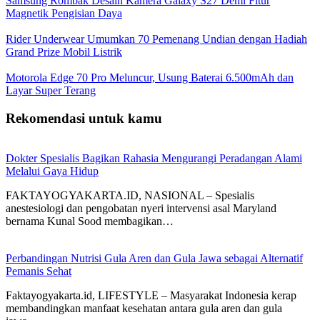
Samsung Rombak Desain Kamera Galaxy S27 Demi Fitur
Magnetik Pengisian Daya
Rider Underwear Umumkan 70 Pemenang Undian dengan Hadiah
Grand Prize Mobil Listrik
Motorola Edge 70 Pro Meluncur, Usung Baterai 6.500mAh dan
Layar Super Terang
Rekomendasi untuk kamu
Dokter Spesialis Bagikan Rahasia Mengurangi Peradangan Alami
Melalui Gaya Hidup
FAKTAYOGYAKARTA.ID, NASIONAL – Spesialis
anestesiologi dan pengobatan nyeri intervensi asal Maryland
bernama Kunal Sood membagikan…
Perbandingan Nutrisi Gula Aren dan Gula Jawa sebagai Alternatif
Pemanis Sehat
Faktayogyakarta.id, LIFESTYLE – Masyarakat Indonesia kerap
membandingkan manfaat kesehatan antara gula aren dan gula