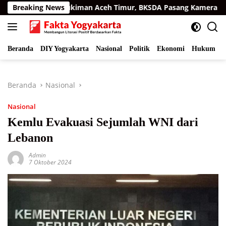
Langsung
matra di Permukiman Aceh Timur, BKSDA Pasang Kamera dan Ba
Breaking News
ke
konten
Beranda
DIY Yogyakarta
Nasional
Politik
Ekonomi
Hukum
I
Beranda
Nasional
Nasional
Kemlu Evakuasi Sejumlah WNI dari
Lebanon
Admin
7 Oktober 2024