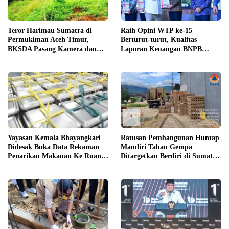
Teror Harimau Sumatra di
Raih Opini WTP ke-15
Permukiman Aceh Timur,
Berturut-turut, Kualitas
BKSDA Pasang Kamera dan
Laporan Keuangan BNPB
Bagikan Mercon
Diapresiasi BPK
Yayasan Kemala Bhayangkari
Ratusan Pembangunan Huntap
Didesak Buka Data Rekaman
Mandiri Tahan Gempa
Penarikan Makanan Ke Ruang
Ditargetkan Berdiri di Sumatra
Publik
Barat