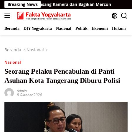
Langsung
mur, BKSDA Pasang Kamera dan Bagikan Mercon
Breaking News
Raih Op
ke
konten
Beranda
DIY Yogyakarta
Nasional
Politik
Ekonomi
Hukum
I
Beranda
Nasional
Nasional
Seorang Pelaku Pencabulan di Panti
Asuhan Kota Tangerang Diburu Polisi
Admin
8 Oktober 2024