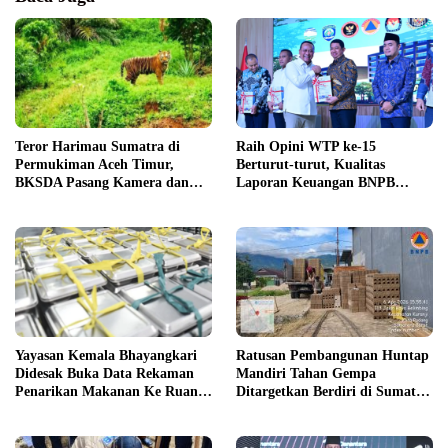
Teror Harimau Sumatra di
Raih Opini WTP ke-15
Permukiman Aceh Timur,
Berturut-turut, Kualitas
BKSDA Pasang Kamera dan
Laporan Keuangan BNPB
Bagikan Mercon
Diapresiasi BPK
Yayasan Kemala Bhayangkari
Ratusan Pembangunan Huntap
Didesak Buka Data Rekaman
Mandiri Tahan Gempa
Penarikan Makanan Ke Ruang
Ditargetkan Berdiri di Sumatra
Publik
Barat