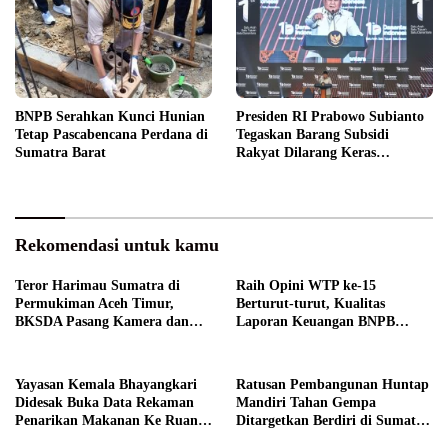
BNPB Serahkan Kunci Hunian
Presiden RI Prabowo Subianto
Tetap Pascabencana Perdana di
Tegaskan Barang Subsidi
Sumatra Barat
Rakyat Dilarang Keras
Diperdagangkan
Rekomendasi untuk kamu
Teror Harimau Sumatra di
Raih Opini WTP ke-15
Permukiman Aceh Timur,
Berturut-turut, Kualitas
BKSDA Pasang Kamera dan
Laporan Keuangan BNPB
Bagikan Mercon
Diapresiasi BPK
Yayasan Kemala Bhayangkari
Ratusan Pembangunan Huntap
Didesak Buka Data Rekaman
Mandiri Tahan Gempa
Penarikan Makanan Ke Ruang
Ditargetkan Berdiri di Sumatra
Publik
Barat