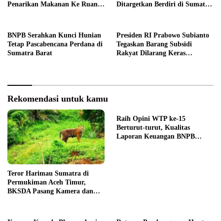
Penarikan Makanan Ke Ruang
Ditargetkan Berdiri di Sumatra
Publik
Barat
BNPB Serahkan Kunci Hunian
Presiden RI Prabowo Subianto
Tetap Pascabencana Perdana di
Tegaskan Barang Subsidi
Sumatra Barat
Rakyat Dilarang Keras
Diperdagangkan
Rekomendasi untuk kamu
Raih Opini WTP ke-15
Berturut-turut, Kualitas
Laporan Keuangan BNPB
Diapresiasi BPK
Teror Harimau Sumatra di
Permukiman Aceh Timur,
BKSDA Pasang Kamera dan
Bagikan Mercon