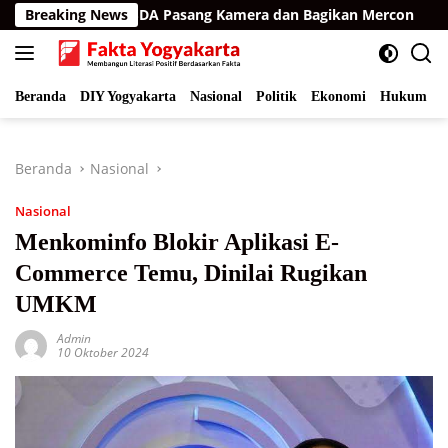
Langsung
eh Timur, BKSDA Pasang Kamera dan Bagikan Mercon
Breaking News
R
ke
konten
Beranda
DIY Yogyakarta
Nasional
Politik
Ekonomi
Hukum
I
Beranda
Nasional
Nasional
Menkominfo Blokir Aplikasi E-
Commerce Temu, Dinilai Rugikan
UMKM
Admin
10 Oktober 2024