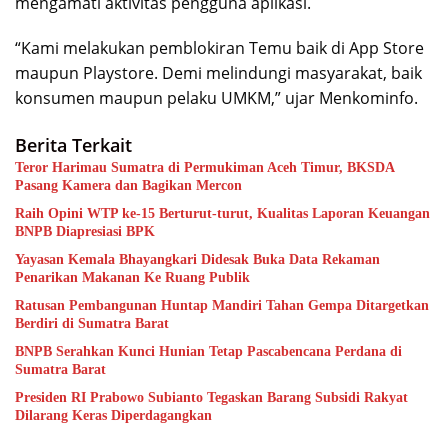
mengamati aktivitas pengguna aplikasi.
“Kami melakukan pemblokiran Temu baik di App Store
maupun Playstore. Demi melindungi masyarakat, baik
konsumen maupun pelaku UMKM,” ujar Menkominfo.
Berita Terkait
Teror Harimau Sumatra di Permukiman Aceh Timur, BKSDA
Pasang Kamera dan Bagikan Mercon
Raih Opini WTP ke-15 Berturut-turut, Kualitas Laporan Keuangan
BNPB Diapresiasi BPK
Yayasan Kemala Bhayangkari Didesak Buka Data Rekaman
Penarikan Makanan Ke Ruang Publik
Ratusan Pembangunan Huntap Mandiri Tahan Gempa Ditargetkan
Berdiri di Sumatra Barat
BNPB Serahkan Kunci Hunian Tetap Pascabencana Perdana di
Sumatra Barat
Presiden RI Prabowo Subianto Tegaskan Barang Subsidi Rakyat
Dilarang Keras Diperdagangkan