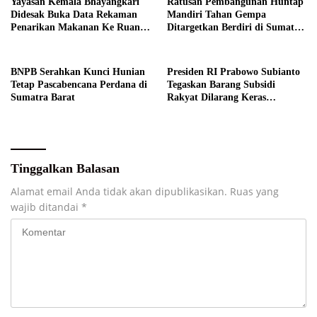
Yayasan Kemala Bhayangkari
Ratusan Pembangunan Huntap
Didesak Buka Data Rekaman
Mandiri Tahan Gempa
Penarikan Makanan Ke Ruang
Ditargetkan Berdiri di Sumatra
Publik
Barat
BNPB Serahkan Kunci Hunian
Presiden RI Prabowo Subianto
Tetap Pascabencana Perdana di
Tegaskan Barang Subsidi
Sumatra Barat
Rakyat Dilarang Keras
Diperdagangkan
Tinggalkan Balasan
Alamat email Anda tidak akan dipublikasikan.
Ruas yang
wajib ditandai
*