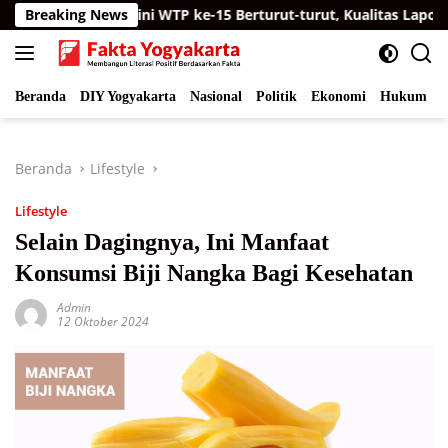
Langsung
Breaking News
Raih Opini WTP ke-15 Berturut-turut, Kualitas Laporan Keu
ke
konten
Beranda
DIY Yogyakarta
Nasional
Politik
Ekonomi
Hukum
I
Beranda
Lifestyle
Lifestyle
Selain Dagingnya, Ini Manfaat
Konsumsi Biji Nangka Bagi Kesehatan
Admin
12 Oktober 2024