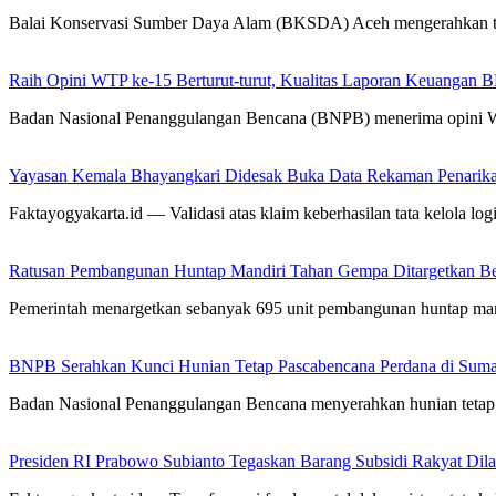
Balai Konservasi Sumber Daya Alam (BKSDA) Aceh mengerahkan 
Raih Opini WTP ke-15 Berturut-turut, Kualitas Laporan Keuangan
Badan Nasional Penanggulangan Bencana (BNPB) menerima opini 
Yayasan Kemala Bhayangkari Didesak Buka Data Rekaman Penarik
Faktayogyakarta.id — Validasi atas klaim keberhasilan tata kelola logis
Ratusan Pembangunan Huntap Mandiri Tahan Gempa Ditargetkan Berd
Pemerintah menargetkan sebanyak 695 unit pembangunan huntap man
BNPB Serahkan Kunci Hunian Tetap Pascabencana Perdana di Sumat
Badan Nasional Penanggulangan Bencana menyerahkan hunian tetap 
Presiden RI Prabowo Subianto Tegaskan Barang Subsidi Rakyat Dil