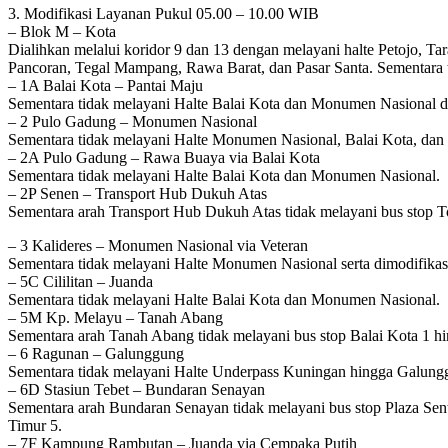
3. Modifikasi Layanan Pukul 05.00 – 10.00 WIB
– Blok M – Kota
Dialihkan melalui koridor 9 dan 13 dengan melayani halte Petojo
Pancoran, Tegal Mampang, Rawa Barat, dan Pasar Santa. Sementara
– 1A Balai Kota – Pantai Maju
Sementara tidak melayani Halte Balai Kota dan Monumen Nasional d
– 2 Pulo Gadung – Monumen Nasional
Sementara tidak melayani Halte Monumen Nasional, Balai Kota, dan
– 2A Pulo Gadung – Rawa Buaya via Balai Kota
Sementara tidak melayani Halte Balai Kota dan Monumen Nasional.
– 2P Senen – Transport Hub Dukuh Atas
Sementara arah Transport Hub Dukuh Atas tidak melayani bus stop 
– 3 Kalideres – Monumen Nasional via Veteran
Sementara tidak melayani Halte Monumen Nasional serta dimodifikas
– 5C Cililitan – Juanda
Sementara tidak melayani Halte Balai Kota dan Monumen Nasional.
– 5M Kp. Melayu – Tanah Abang
Sementara arah Tanah Abang tidak melayani bus stop Balai Kota 1 h
– 6 Ragunan – Galunggung
Sementara tidak melayani Halte Underpass Kuningan hingga Galung
– 6D Stasiun Tebet – Bundaran Senayan
Sementara arah Bundaran Senayan tidak melayani bus stop Plaza Sent
Timur 5.
– 7F Kampung Rambutan – Juanda via Cempaka Putih