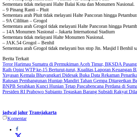
Sementara tidak melayani Halte Balai Kota dan Monumen Nasional.
– 9 Pinang Ranti – Pluit
Sementara arah Pluit tidak melayani Halte Pancoran hingga Petambu
– 9A Cililitan – Grogol
Sementara arah Grogol tidak melayani Halte Pancoran hingga Petambu
– 14A Monumen Nasional – Jakarta International Stadium
Sementara tidak melayani Halte Monumen Nasional.
– JAK.54 Grogol – Benhil
Sementara arah Grogol tidak melayani bus stop Jin. Masjid I Benhil
Berita Terkait
Teror Harimau Sumatra di Permukiman Aceh Timur, BKSDA Pasang
Raih Opini WTP ke-15 Berturut-turut, Kualitas Laporan Keuangan
Yayasan Kemala Bhayangkari Didesak Buka Data Rekaman Penarik
Ratusan Pembangunan Huntap Mandiri Tahan Gempa Ditargetkan Berd
BNPB Serahkan Kunci Hunian Tetap Pascabencana Perdana di Sumat
Presiden RI Prabowo Subianto Tegaskan Barang Subsidi Rakyat Dil
jadwal
jalur
Transjakarta
Komentar