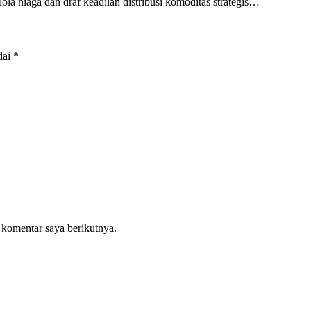
la niaga dan draf keadilan distribusi komoditas strategis…
dai
*
 komentar saya berikutnya.