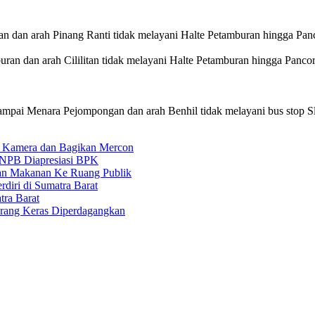
ran dan arah Pinang Ranti tidak melayani Halte Petamburan hingga Pan
ran dan arah Cililitan tidak melayani Halte Petamburan hingga Panco
 sampai Menara Pejompongan dan arah Benhil tidak melayani bus stop 
 Kamera dan Bagikan Mercon
 BNPB Diapresiasi BPK
an Makanan Ke Ruang Publik
iri di Sumatra Barat
ra Barat
arang Keras Diperdagangkan