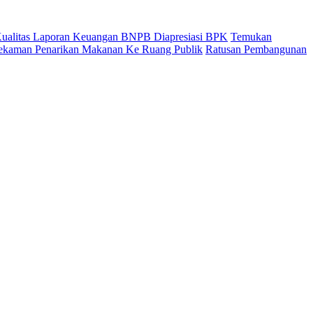
 Kualitas Laporan Keuangan BNPB Diapresiasi BPK
Temukan
ekaman Penarikan Makanan Ke Ruang Publik
Ratusan Pembangunan