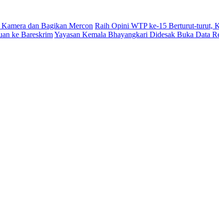
 Kamera dan Bagikan Mercon
Raih Opini WTP ke-15 Berturut-turut,
uan ke Bareskrim
Yayasan Kemala Bhayangkari Didesak Buka Data R