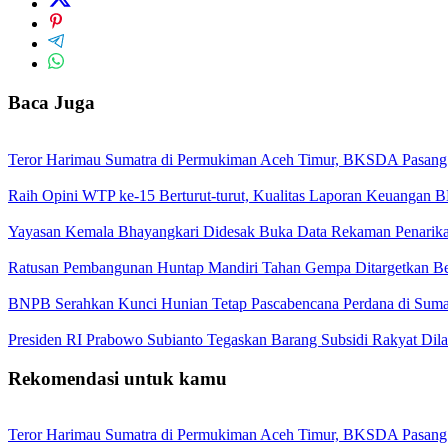
Baca Juga
Teror Harimau Sumatra di Permukiman Aceh Timur, BKSDA Pasang
Raih Opini WTP ke-15 Berturut-turut, Kualitas Laporan Keuangan
Yayasan Kemala Bhayangkari Didesak Buka Data Rekaman Penarik
Ratusan Pembangunan Huntap Mandiri Tahan Gempa Ditargetkan Berd
BNPB Serahkan Kunci Hunian Tetap Pascabencana Perdana di Sumat
Presiden RI Prabowo Subianto Tegaskan Barang Subsidi Rakyat Dil
Rekomendasi untuk kamu
Teror Harimau Sumatra di Permukiman Aceh Timur, BKSDA Pasang