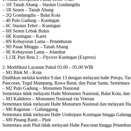
– 1H Tanah Abang – Stasiun Gondangdia
– 1R Senen – Tanah Abang
– 2Q Gondangdia – Balai Kota
– 40 Pulo Gadung – Kuningan
– 6C Stasiun Tebet – Kuningan
– 6H Senen Lebak Bulus
– 6K Kuningan – Karet
– 8N Kebayoran Lama – Petamburan
– 9D Pasar Minggu – Tanah Abang
– 9E Kebayoran Lama – Jelambar
– L13E Puri Beta 2 – Flyover Kuningan (Express)
2. Modifikasi Layanan Pukul 03.00 – 05.00 WIB
– M1 Blok M – Kota
Dialihkan melalui koridor 9 dan 13 dengan melayani halte Petojo
Pancoran, Tegal Mampang, Rawa Barat, dan Pasar Santa. Sementara
– M2 Pulo Gadung – Monumen Nasional
Sementara tidak melayani Halte Monumen Nasional, Balai Kota, dan
– M3 Kalideres – Monumen Nasional via Veteran
Sementara tidak melayani Halte Monumen Nasional dan melayani Ha
– M6 Ragunan – Galunggung
Sementara tidak melayani Halte Underpass Kuningan hingga Galung
– M9 Pinang Ranti – Pluit
Sementara arah Pluit tidak melayani Halte Pancoran hingga Petambu