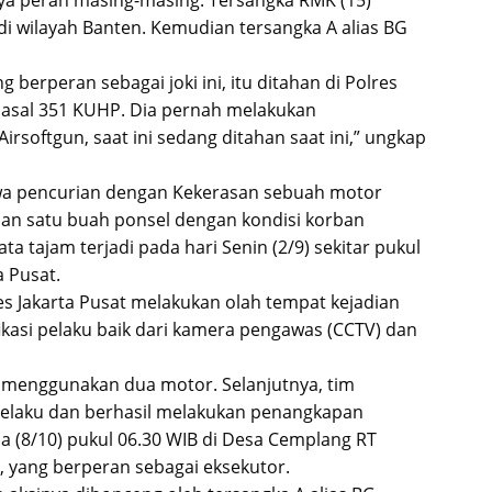
ya peran masing-masing. Tersangka RMK (15)
di wilayah Banten. Kemudian tersangka A alias BG
g berperan sebagai joki ini, itu ditahan di Polres
 Pasal 351 KUHP. Dia pernah melakukan
softgun, saat ini sedang ditahan saat ini,” ungkap
stiwa pencurian dengan Kekerasan sebuah motor
dan satu buah ponsel dengan kondisi korban
 tajam terjadi pada hari Senin (2/9) sekitar pukul
a Pusat.
res Jakarta Pusat melakukan olah tempat kejadian
ikasi pelaku baik dari kamera pengawas (CCTV) dan
 menggunakan dua motor. Selanjutnya, tim
 pelaku dan berhasil melakukan penangkapan
a (8/10) pukul 06.30 WIB di Desa Cemplang RT
, yang berperan sebagai eksekutor.