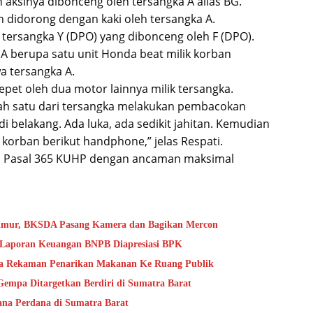
 aksinya dibonceng oleh tersangka A alias BG.
n didorong dengan kaki oleh tersangka A.
tersangka Y (DPO) yang dibonceng oleh F (DPO).
 A berupa satu unit Honda beat milik korban
a tersangka A.
pet oleh dua motor lainnya milik tersangka.
lah satu dari tersangka melakukan pembacokan
di belakang. Ada luka, ada sedikit jahitan. Kemudian
orban berikut handphone,” jelas Respati.
gan Pasal 365 KUHP dengan ancaman maksimal
Timur, BKSDA Pasang Kamera dan Bagikan Mercon
s Laporan Keuangan BNPB Diapresiasi BPK
ta Rekaman Penarikan Makanan Ke Ruang Publik
mpa Ditargetkan Berdiri di Sumatra Barat
na Perdana di Sumatra Barat