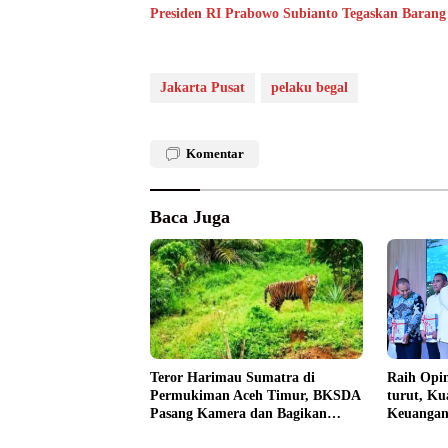
Presiden RI Prabowo Subianto Tegaskan Barang
Jakarta Pusat
pelaku begal
Komentar
Baca Juga
Teror Harimau Sumatra di
Raih Opin
Permukiman Aceh Timur, BKSDA
turut, Ku
Pasang Kamera dan Bagikan
Keuangan
Mercon