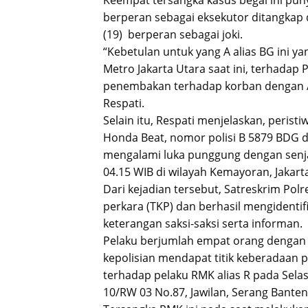
Keempat tersangka kasus begal ini pun
berperan sebagai eksekutor ditangkap 
(19) berperan sebagai joki.
“Kebetulan untuk yang A alias BG ini yan
Metro Jakarta Utara saat ini, terhadap
penembakan terhadap korban dengan Air
Respati.
Selain itu, Respati menjelaskan, peri
Honda Beat, nomor polisi B 5879 BDG 
mengalami luka punggung dengan senjata
04.15 WIB di wilayah Kemayoran, Jakart
Dari kejadian tersebut, Satreskrim Pol
perkara (TKP) dan berhasil mengidentif
keterangan saksi-saksi serta informan.
Pelaku berjumlah empat orang dengan
kepolisian mendapat titik keberadaan
terhadap pelaku RMK alias R pada Selas
10/RW 03 No.87, Jawilan, Serang Banten