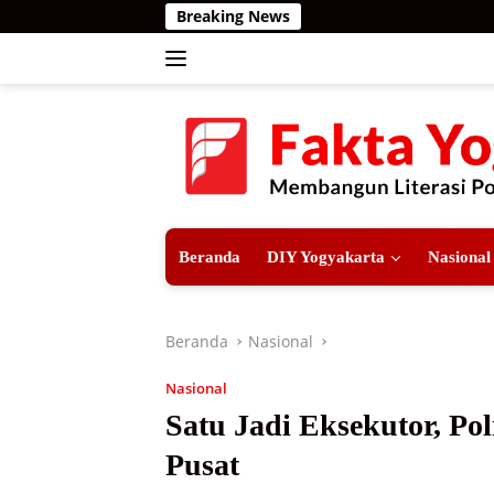
Langsung
Breaking News
Te
ke
konten
Beranda
DIY Yogyakarta
Nasional
Beranda
Nasional
Nasional
Satu Jadi Eksekutor, Pol
Pusat