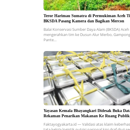
Teror Harimau Sumatra di Permukiman Aceh T
BKSDA Pasang Kamera dan Bagikan Mercon
Balai Konservasi Sumber Daya Alam (BKSDA) Aceh
mengerahkan tim ke Dusun Alur Merbo, Gampon
Pante…
Yayasan Kemala Bhayangkari Didesak Buka Dat
Rekaman Penarikan Makanan Ke Ruang Publik
Faktayogyakarta.id — Validasi atas klaim keberhas
tata kelola logistik nutrisi nasional kini draf diuji 