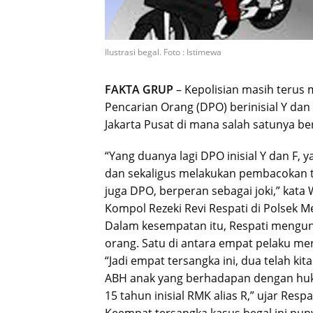
Ilustrasi begal. Foto : Istimewa
FAKTA GRUP
– Kepolisian masih terus
Pencarian Orang (DPO) berinisial Y dan
Jakarta Pusat di mana salah satunya be
“Yang duanya lagi DPO inisial Y dan F, 
dan sekaligus melakukan pembacokan te
juga DPO, berperan sebagai joki,” kata
Kompol Rezeki Revi Respati di Polsek Me
Dalam kesempatan itu, Respati mengu
orang. Satu di antara empat pelaku m
“Jadi empat tersangka ini, dua telah ki
ABH anak yang berhadapan dengan huk
15 tahun inisial RMK alias R,” ujar Respat