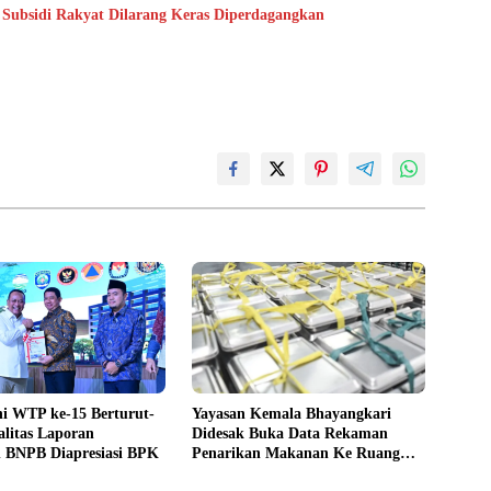
 Subsidi Rakyat Dilarang Keras Diperdagangkan
i WTP ke-15 Berturut-
Yayasan Kemala Bhayangkari
alitas Laporan
Didesak Buka Data Rekaman
 BNPB Diapresiasi BPK
Penarikan Makanan Ke Ruang
Publik