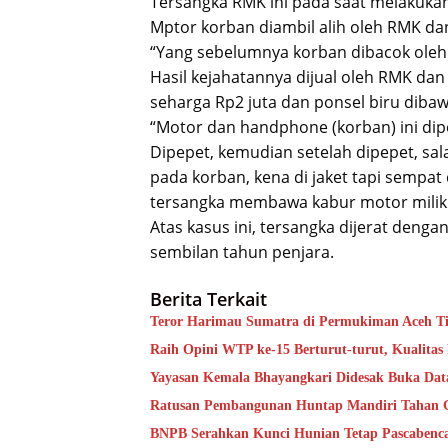
Tersangka RMK ini pada saat melakukan
Mptor korban diambil alih oleh RMK da
“Yang sebelumnya korban dibacok oleh 
Hasil kejahatannya dijual oleh RMK dan
seharga Rp2 juta dan ponsel biru dibaw
“Motor dan handphone (korban) ini dipe
Dipepet, kemudian setelah dipepet, sa
pada korban, kena di jaket tapi sempat 
tersangka membawa kabur motor milik k
Atas kasus ini, tersangka dijerat den
sembilan tahun penjara.
Berita Terkait
Teror Harimau Sumatra di Permukiman Aceh 
Raih Opini WTP ke-15 Berturut-turut, Kualita
Yayasan Kemala Bhayangkari Didesak Buka Da
Ratusan Pembangunan Huntap Mandiri Tahan Ge
BNPB Serahkan Kunci Hunian Tetap Pascabenca