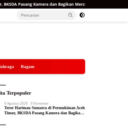
 Kamera dan Bagikan Mercon
Raih Opini WTP ke-15 Bert
lahraga
Ragam
ita Terpopuler
6 Agustus 2026
0 Komentar
Teror Harimau Sumatra di Permukiman Aceh
Timur, BKSDA Pasang Kamera dan Bagikan
Mercon