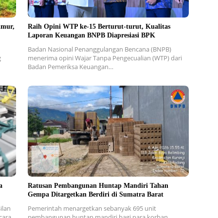
imur,
Raih Opini WTP ke-15 Berturut-turut, Kualitas
Laporan Keuangan BNPB Diapresiasi BPK
Badan Nasional Penanggulangan Bencana (BNPB)
g
menerima opini Wajar Tanpa Pengecualian (WTP) dari
Badan Pemeriksa Keuangan…
a
Ratusan Pembangunan Huntap Mandiri Tahan
Gempa Ditargetkan Berdiri di Sumatra Barat
ilan
Pemerintah menargetkan sebanyak 695 unit
secara…
pembangunan huntap mandiri bagi para korban