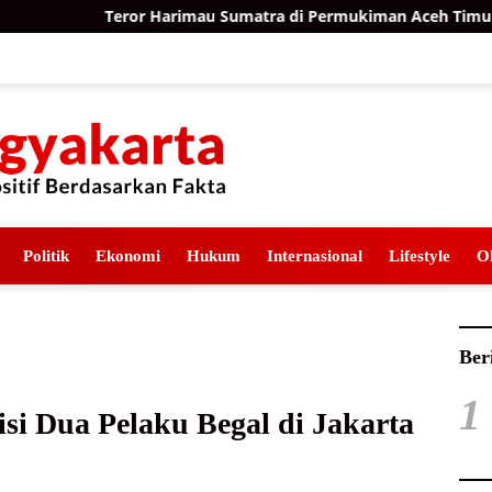
ror Harimau Sumatra di Permukiman Aceh Timur, BKSDA Pasang
Politik
Ekonomi
Hukum
Internasional
Lifestyle
O
Ber
1
isi Dua Pelaku Begal di Jakarta