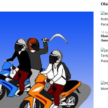
Ola
18 Ag
Manc
Amor
Pem