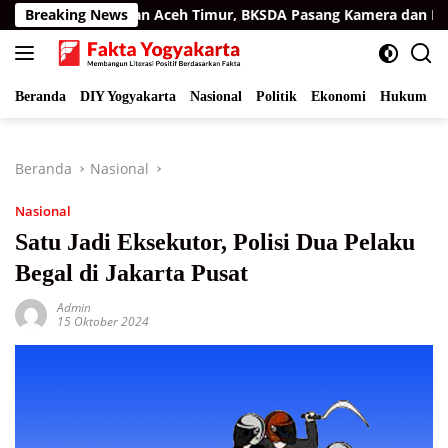
Langsung
di Permukiman Aceh Timur, BKSDA Pasang Kamera dan Bagikan 
Breaking News
ke
konten
Beranda
DIY Yogyakarta
Nasional
Politik
Ekonomi
Hukum
I
Beranda
Nasional
Nasional
Satu Jadi Eksekutor, Polisi Dua Pelaku
Begal di Jakarta Pusat
Admin
15 Oktober 2024