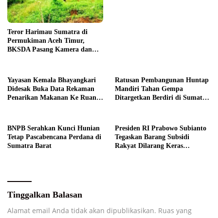
Diapresiasi BPK
Teror Harimau Sumatra di
Permukiman Aceh Timur,
BKSDA Pasang Kamera dan
Bagikan Mercon
Yayasan Kemala Bhayangkari
Ratusan Pembangunan Huntap
Didesak Buka Data Rekaman
Mandiri Tahan Gempa
Penarikan Makanan Ke Ruang
Ditargetkan Berdiri di Sumatra
Publik
Barat
BNPB Serahkan Kunci Hunian
Presiden RI Prabowo Subianto
Tetap Pascabencana Perdana di
Tegaskan Barang Subsidi
Sumatra Barat
Rakyat Dilarang Keras
Diperdagangkan
Tinggalkan Balasan
Alamat email Anda tidak akan dipublikasikan.
Ruas yang