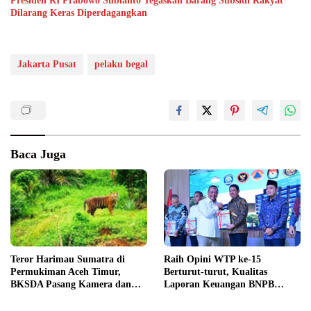
Presiden RI Prabowo Subianto Tegaskan Barang Subsidi Rakyat
Dilarang Keras Diperdagangkan
Jakarta Pusat
pelaku begal
Baca Juga
Raih Opini WTP ke-15
Teror Harimau Sumatra di
Berturut-turut, Kualitas
Permukiman Aceh Timur,
Laporan Keuangan BNPB
BKSDA Pasang Kamera dan
Diapresiasi BPK
Bagikan Mercon