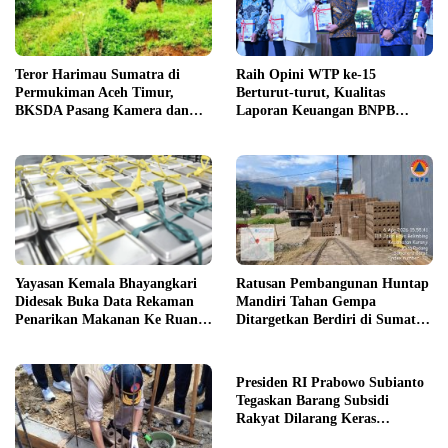
Teror Harimau Sumatra di
Raih Opini WTP ke-15
Permukiman Aceh Timur,
Berturut-turut, Kualitas
BKSDA Pasang Kamera dan
Laporan Keuangan BNPB
Bagikan Mercon
Diapresiasi BPK
Yayasan Kemala Bhayangkari
Ratusan Pembangunan Huntap
Didesak Buka Data Rekaman
Mandiri Tahan Gempa
Penarikan Makanan Ke Ruang
Ditargetkan Berdiri di Sumatra
Publik
Barat
Presiden RI Prabowo Subianto
Tegaskan Barang Subsidi
Rakyat Dilarang Keras
Diperdagangkan