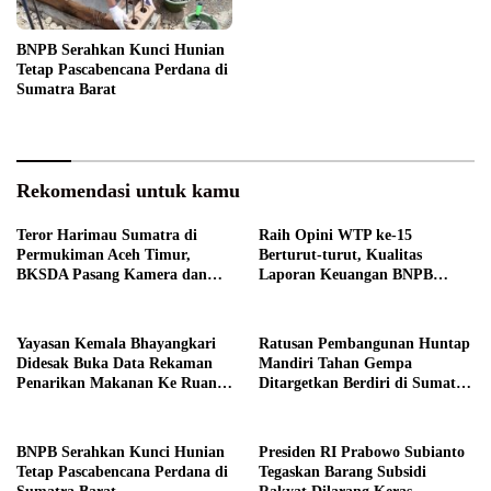
BNPB Serahkan Kunci Hunian
Tetap Pascabencana Perdana di
Sumatra Barat
Rekomendasi untuk kamu
Teror Harimau Sumatra di
Raih Opini WTP ke-15
Permukiman Aceh Timur,
Berturut-turut, Kualitas
BKSDA Pasang Kamera dan
Laporan Keuangan BNPB
Bagikan Mercon
Diapresiasi BPK
Yayasan Kemala Bhayangkari
Ratusan Pembangunan Huntap
Didesak Buka Data Rekaman
Mandiri Tahan Gempa
Penarikan Makanan Ke Ruang
Ditargetkan Berdiri di Sumatra
Publik
Barat
BNPB Serahkan Kunci Hunian
Presiden RI Prabowo Subianto
Tetap Pascabencana Perdana di
Tegaskan Barang Subsidi