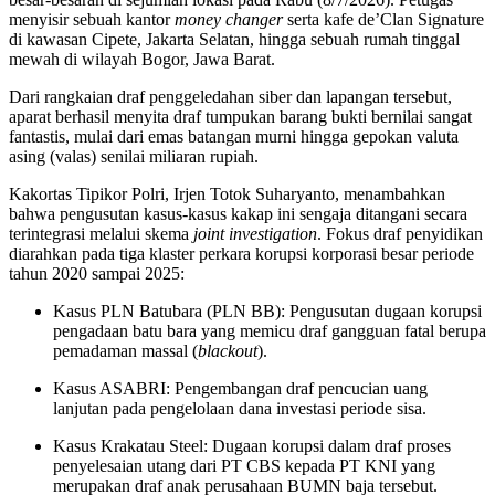
menyisir sebuah kantor
money changer
serta kafe de’Clan Signature
di kawasan Cipete, Jakarta Selatan, hingga sebuah rumah tinggal
mewah di wilayah Bogor, Jawa Barat.
Dari rangkaian draf penggeledahan siber dan lapangan tersebut,
aparat berhasil menyita draf tumpukan barang bukti bernilai sangat
fantastis, mulai dari emas batangan murni hingga gepokan valuta
asing (valas) senilai miliaran rupiah.
Kakortas Tipikor Polri, Irjen Totok Suharyanto, menambahkan
bahwa pengusutan kasus-kasus kakap ini sengaja ditangani secara
terintegrasi melalui skema
joint investigation
. Fokus draf penyidikan
diarahkan pada tiga klaster perkara korupsi korporasi besar periode
tahun 2020 sampai 2025:
Kasus PLN Batubara (PLN BB): Pengusutan dugaan korupsi
pengadaan batu bara yang memicu draf gangguan fatal berupa
pemadaman massal (
blackout
).
Kasus ASABRI: Pengembangan draf pencucian uang
lanjutan pada pengelolaan dana investasi periode sisa.
Kasus Krakatau Steel: Dugaan korupsi dalam draf proses
penyelesaian utang dari PT CBS kepada PT KNI yang
merupakan draf anak perusahaan BUMN baja tersebut.