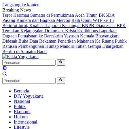
Langsung ke konten
Breaking News
Teror Harimau Sumatra di Permukiman Aceh Timur, BKSDA
Pasang Kamera dan Bagikan Mercon
Raih Opini WTP ke-15
Berturut-turut, Kualitas Laporan Keuangan BNPB Diapresiasi BPK
Temukan Kejanggalan Dokumen, Krista Exhibitions Laporkan
Dugaan Pemalsuan ke Bareskrim
Yayasan Kemala Bhayangkari
Didesak Buka Data Rekaman Penarikan Makanan Ke Ruang Publik
Ratusan Pembangunan Huntap Mandiri Tahan Gempa Ditargetkan
Berdiri di Sumatra Barat
Beranda
DIY Yogyakarta
Nasional
Politik
Ekonomi
Hukum
Internasional
Lifestyle