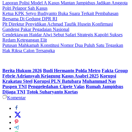
Laporan Polisi Model A Kasus Mantan Jampidsus Jadikan Anggota
Polri Pelapor Sah Kasus
Ketua KPK Setyo Budiyanto Buka Suara Terkait Pembahasan
Bersama Di Gedung DPR RI
Plt Direktur Penyidikan Achmad Taufik Husein Konfirmasi
Gandeng Pakar Pegadaian Nasional
Cendekiawan Haidar Alwi Sebut Safari Strategis Kapolri Sukses
Redam Ketegangan Elit
Putusan Mahkamah Konstitusi Nomor Dua Puluh Satu Tegaskan
Hak Riksa Calon Tersangka
Berita Hukum 2026
Budi Hermanto Polda Metro
Fakta Group
Febrie Adriansyah Kejagung
Kasus Asabri 2025
Korupsi
Krakatau Steel
Korupsi PLN Batubara
Muhammad Nas
Puspen TNI
Penggeledahan Cipete Valas
Rumah Jampidsus
Dijaga TNI
Totok Suharyanto Kortas
Komentar