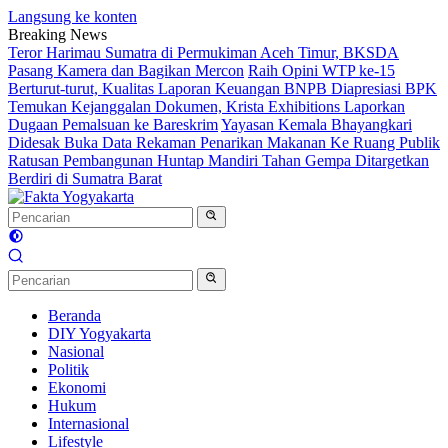
Langsung ke konten
Breaking News
Teror Harimau Sumatra di Permukiman Aceh Timur, BKSDA
Pasang Kamera dan Bagikan Mercon
Raih Opini WTP ke-15
Berturut-turut, Kualitas Laporan Keuangan BNPB Diapresiasi BPK
Temukan Kejanggalan Dokumen, Krista Exhibitions Laporkan
Dugaan Pemalsuan ke Bareskrim
Yayasan Kemala Bhayangkari
Didesak Buka Data Rekaman Penarikan Makanan Ke Ruang Publik
Ratusan Pembangunan Huntap Mandiri Tahan Gempa Ditargetkan
Berdiri di Sumatra Barat
Beranda
DIY Yogyakarta
Nasional
Politik
Ekonomi
Hukum
Internasional
Lifestyle