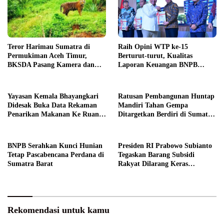
Teror Harimau Sumatra di
Raih Opini WTP ke-15
Permukiman Aceh Timur,
Berturut-turut, Kualitas
BKSDA Pasang Kamera dan
Laporan Keuangan BNPB
Bagikan Mercon
Diapresiasi BPK
Yayasan Kemala Bhayangkari
Ratusan Pembangunan Huntap
Didesak Buka Data Rekaman
Mandiri Tahan Gempa
Penarikan Makanan Ke Ruang
Ditargetkan Berdiri di Sumatra
Publik
Barat
BNPB Serahkan Kunci Hunian
Presiden RI Prabowo Subianto
Tetap Pascabencana Perdana di
Tegaskan Barang Subsidi
Sumatra Barat
Rakyat Dilarang Keras
Diperdagangkan
Rekomendasi untuk kamu