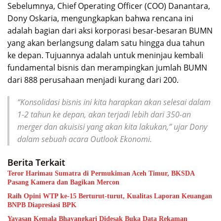
Sebelumnya, Chief Operating Officer (COO) Danantara,
Dony Oskaria, mengungkapkan bahwa rencana ini
adalah bagian dari aksi korporasi besar-besaran BUMN
yang akan berlangsung dalam satu hingga dua tahun
ke depan. Tujuannya adalah untuk meninjau kembali
fundamental bisnis dan merampingkan jumlah BUMN
dari 888 perusahaan menjadi kurang dari 200.
“Konsolidasi bisnis ini kita harapkan akan selesai dalam
1-2 tahun ke depan, akan terjadi lebih dari 350-an
merger dan akuisisi yang akan kita lakukan,” ujar Dony
dalam sebuah acara Outlook Ekonomi.
Berita Terkait
Teror Harimau Sumatra di Permukiman Aceh Timur, BKSDA
Pasang Kamera dan Bagikan Mercon
Raih Opini WTP ke-15 Berturut-turut, Kualitas Laporan Keuangan
BNPB Diapresiasi BPK
Yayasan Kemala Bhayangkari Didesak Buka Data Rekaman