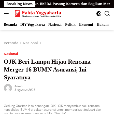
Langsung
man Aceh Timur, BKSDA Pasang Kamera dan Bagikan Mercon
Breaking News
ke
konten
Beranda
DIY Yogyakarta
Nasional
Politik
Ekonomi
Hukum
I
Beranda
Nasional
Nasional
OJK Beri Lampu Hijau Rencana
Merger 16 BUMN Asuransi, Ini
Syaratnya
Admin
5 Agustus 2025
Gedung Otoritas Jasa Keuangan (OJK). OJK menyambut baik rencana
konsolidasi BUMN di sektor asuransi untuk memperkuat industri dan
meningkatkan kepercayaan publik. (Dok. Ist)