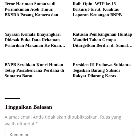
Teror Harimau Sumatra di
Raih Opini WTP ke-15
Permukiman Aceh Timur,
Berturut-turut, Kualitas
BKSDA Pasang Kamera dan
Laporan Keuangan BNPB
Bagikan Mercon
Diapresiasi BPK
Yayasan Kemala Bhayangkari
Ratusan Pembangunan Huntap
Didesak Buka Data Rekaman
Mandiri Tahan Gempa
Penarikan Makanan Ke Ruang
Ditargetkan Berdiri di Sumatra
Publik
Barat
BNPB Serahkan Kunci Hunian
Presiden RI Prabowo Subianto
Tetap Pascabencana Perdana di
Tegaskan Barang Subsidi
Sumatra Barat
Rakyat Dilarang Keras
Diperdagangkan
Tinggalkan Balasan
Alamat email Anda tidak akan dipublikasikan.
Ruas yang
wajib ditandai
*