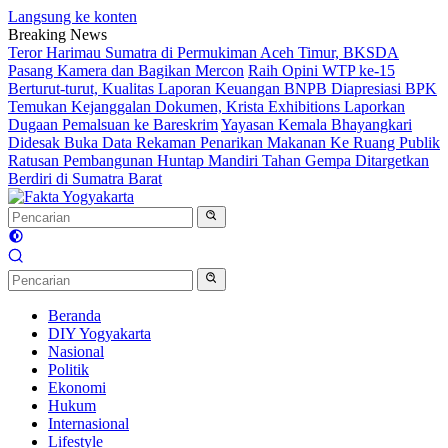
Langsung ke konten
Breaking News
Teror Harimau Sumatra di Permukiman Aceh Timur, BKSDA
Pasang Kamera dan Bagikan Mercon
Raih Opini WTP ke-15
Berturut-turut, Kualitas Laporan Keuangan BNPB Diapresiasi BPK
Temukan Kejanggalan Dokumen, Krista Exhibitions Laporkan
Dugaan Pemalsuan ke Bareskrim
Yayasan Kemala Bhayangkari
Didesak Buka Data Rekaman Penarikan Makanan Ke Ruang Publik
Ratusan Pembangunan Huntap Mandiri Tahan Gempa Ditargetkan
Berdiri di Sumatra Barat
Beranda
DIY Yogyakarta
Nasional
Politik
Ekonomi
Hukum
Internasional
Lifestyle