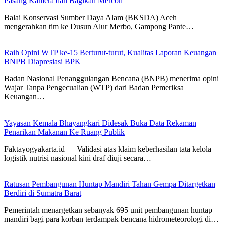
Pasang Kamera dan Bagikan Mercon
Balai Konservasi Sumber Daya Alam (BKSDA) Aceh
mengerahkan tim ke Dusun Alur Merbo, Gampong Pante…
Raih Opini WTP ke-15 Berturut-turut, Kualitas Laporan Keuangan
BNPB Diapresiasi BPK
Badan Nasional Penanggulangan Bencana (BNPB) menerima opini
Wajar Tanpa Pengecualian (WTP) dari Badan Pemeriksa
Keuangan…
Yayasan Kemala Bhayangkari Didesak Buka Data Rekaman
Penarikan Makanan Ke Ruang Publik
Faktayogyakarta.id — Validasi atas klaim keberhasilan tata kelola
logistik nutrisi nasional kini draf diuji secara…
Ratusan Pembangunan Huntap Mandiri Tahan Gempa Ditargetkan
Berdiri di Sumatra Barat
Pemerintah menargetkan sebanyak 695 unit pembangunan huntap
mandiri bagi para korban terdampak bencana hidrometeorologi di…