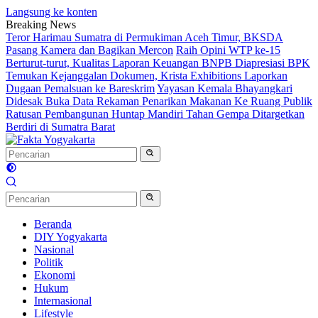
Langsung ke konten
Breaking News
Teror Harimau Sumatra di Permukiman Aceh Timur, BKSDA
Pasang Kamera dan Bagikan Mercon
Raih Opini WTP ke-15
Berturut-turut, Kualitas Laporan Keuangan BNPB Diapresiasi BPK
Temukan Kejanggalan Dokumen, Krista Exhibitions Laporkan
Dugaan Pemalsuan ke Bareskrim
Yayasan Kemala Bhayangkari
Didesak Buka Data Rekaman Penarikan Makanan Ke Ruang Publik
Ratusan Pembangunan Huntap Mandiri Tahan Gempa Ditargetkan
Berdiri di Sumatra Barat
Beranda
DIY Yogyakarta
Nasional
Politik
Ekonomi
Hukum
Internasional
Lifestyle