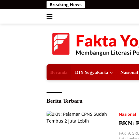
Langsung
Breaking News
ke
konten
Beranda
DIY Yogyakarta
Nasional
Fakta
Berita Terbaru
Yogyakarta
Nasional
BKN: P
FAKTA GRUP
total pela