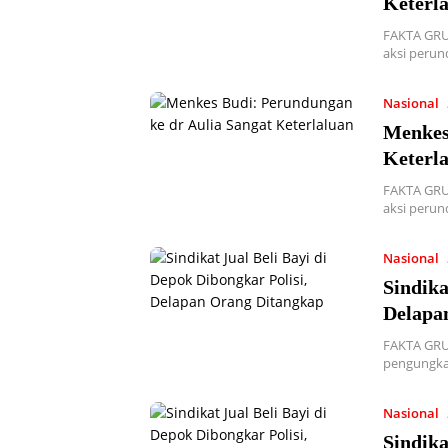
Keterl
FAKTA GRU
aksi perun
Nasional
Menkes
Keterl
FAKTA GRU
aksi perun
Nasional
Sindika
Delapa
FAKTA GRUP
pengungka
Nasional
Sindika