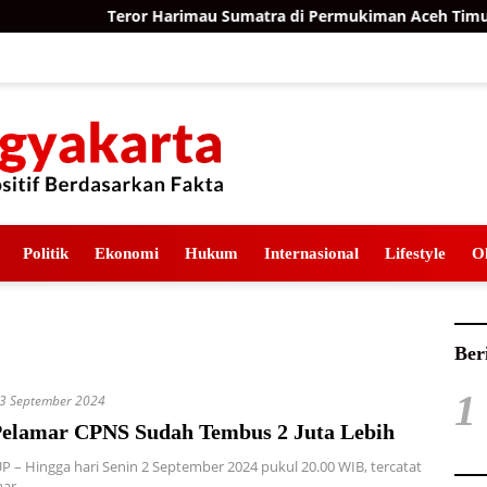
Teror Harimau Sumatra di Permukiman Aceh Timur, BKS
Politik
Ekonomi
Hukum
Internasional
Lifestyle
O
Ber
1
3 September 2024
elamar CPNS Sudah Tembus 2 Juta Lebih
 – Hingga hari Senin 2 September 2024 pukul 20.00 WIB, tercatat
mar…