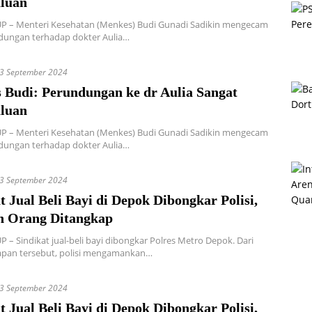
aluan
P – Menteri Kesehatan (Menkes) Budi Gunadi Sadikin mengecam
dungan terhadap dokter Aulia…
3 September 2024
 Budi: Perundungan ke dr Aulia Sangat
aluan
P – Menteri Kesehatan (Menkes) Budi Gunadi Sadikin mengecam
dungan terhadap dokter Aulia…
3 September 2024
t Jual Beli Bayi di Depok Dibongkar Polisi,
n Orang Ditangkap
 – Sindikat jual-beli bayi dibongkar Polres Metro Depok. Dari
pan tersebut, polisi mengamankan…
3 September 2024
t Jual Beli Bayi di Depok Dibongkar Polisi,