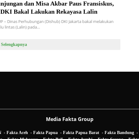
njungan dan Misa Akbar Paus Fransiskus,
 DKI Bakal Lakukan Rekayasa Lalin
 – Dinas Perhubungan (Dishub) DKI Jakarta bakal melakukan
lu lintas (Lalin) pada…
Selengkapnya
Media Fakta Group
N
Fakta Aceh
Fakta Papua
Fakta Papua Barat
Fakta Bandung