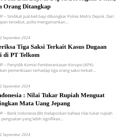
n Orang Ditangkap
 – Sindikat jual-beli bayi dibongkar Polres Metro Depok. Dari
pan tersebut, polisi mengamankan…
2 September 2024
riksa Tiga Saksi Terkait Kasus Dugaan
i di PT Telkom
 – Penyidik Komisi Pemberantasan Korupsi (KPK)
an pemeriksaan terhadap tiga orang saksi terkait…
2 September 2024
donesia : Nilai Tukar Rupiah Menguat
ingkan Mata Uang Jepang
 – Bank Indonesia (BI) melaporkan bahwa nilai tukar rupiah
penguatan yang lebih signifikan…
2 September 2024