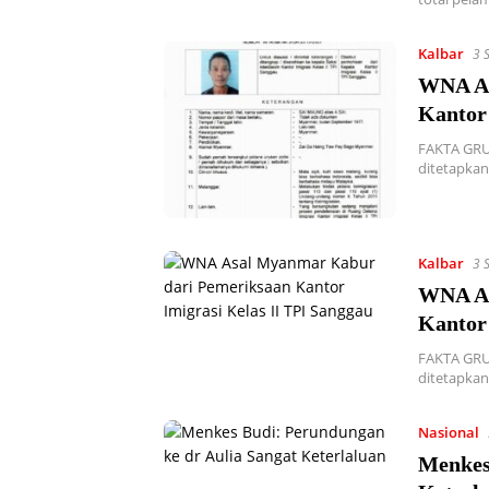
Kalbar
3 
WNA As
Kantor 
FAKTA GRU
ditetapkan
Kalbar
3 
WNA As
Kantor 
FAKTA GRU
ditetapkan
Nasional
Menkes