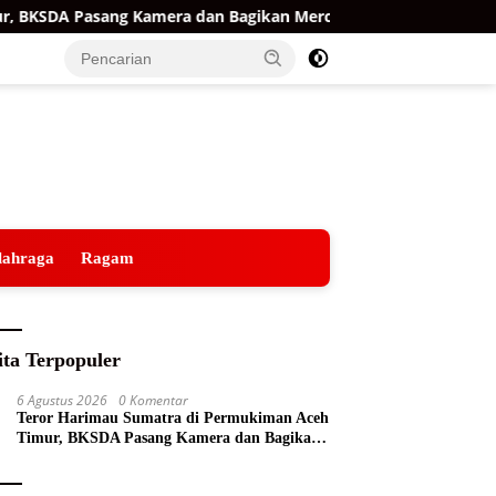
DA Pasang Kamera dan Bagikan Mercon
Raih Opini WTP 
lahraga
Ragam
ita Terpopuler
6 Agustus 2026
0 Komentar
Teror Harimau Sumatra di Permukiman Aceh
Timur, BKSDA Pasang Kamera dan Bagikan
Mercon