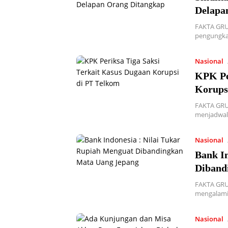
Delapa
FAKTA GRUP
pengungka
Nasional
KPK Pe
Korups
FAKTA GRUP
menjadwalk
Nasional
Bank In
Diband
FAKTA GRUP
mengalami 
Nasional